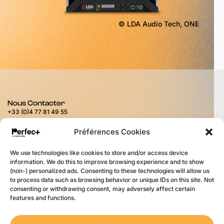
© LDA Audio Tech, ONE
Nous Contacter
+33 (0)4 77 81 49 55
contact@perfect-technologie.fr
Nous trouver
Préférences Cookies
11 rue du Puits Rochefort
42100 Saint-Étienne
We use technologies like cookies to store and/or access device
Horaires
information. We do this to improve browsing experience and to show
du lundi au vendredi
(non-) personalized ads. Consenting to these technologies will allow us
de 9H00 à 12H00
to process data such as browsing behavior or unique IDs on this site. Not
et de 14H00 à 17H30
consenting or withdrawing consent, may adversely affect certain
Liens
features and functions.
Newsletter
F.A.Q.
Mentions Légales