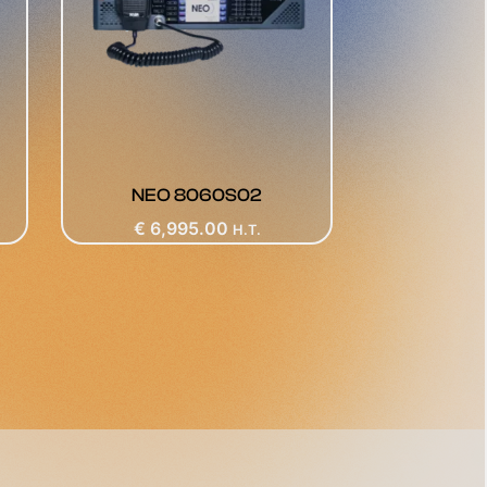
NEO 8060S02
€
6,995.00
H.T.