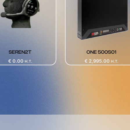
SEREN2T
ONE 500S01
€
0.00
€
2,995.00
H.T.
H.T.