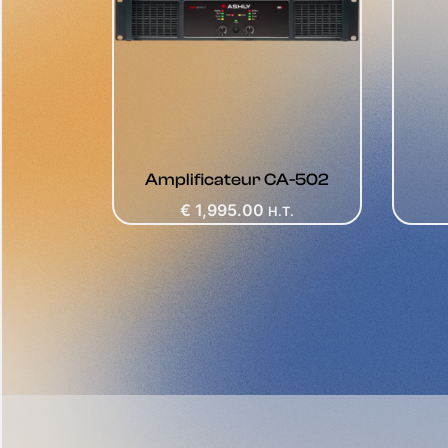
Amplificateur CA-502
€
1,995.00
H.T.