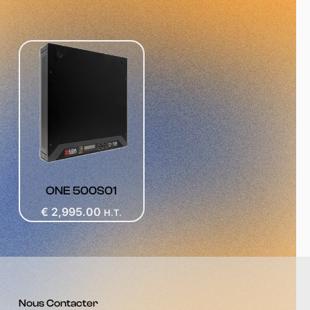
ONE 500S01
€
2,995.00
H.T.
Nous Contacter