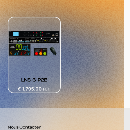
LNS-6-P2B
€
1,795.00
H.T.
Nous Contacter