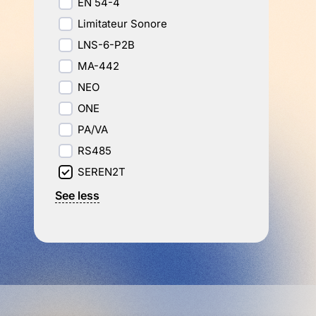
EN 54-4
Limitateur Sonore
LNS-6-P2B
MA-442
NEO
ONE
PA/VA
RS485
SEREN2T
See less