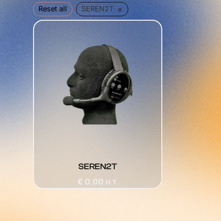
×
Reset all
SEREN2T
SEREN2T
€
0.00
H.T.