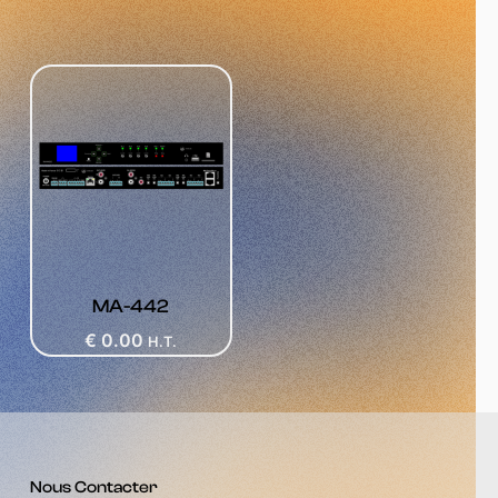
MA-442
€
0.00
H.T.
Nous Contacter